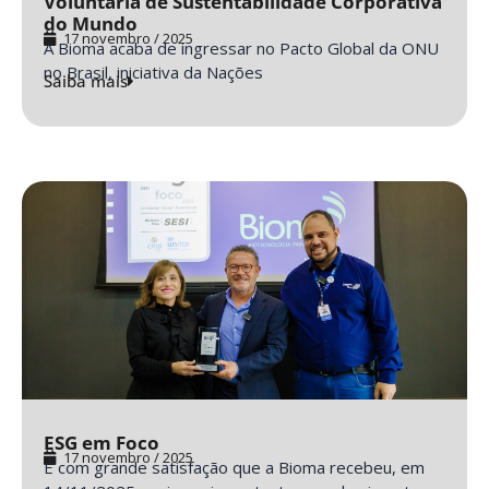
Voluntária de Sustentabilidade Corporativa
do Mundo
17 novembro / 2025
A Bioma acaba de ingressar no Pacto Global da ONU
no Brasil, iniciativa da Nações
Saiba mais
ESG em Foco
17 novembro / 2025
É com grande satisfação que a Bioma recebeu, em