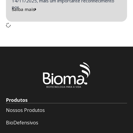
14/11/2025, mais um importante reconhecimento
por
Saiba mais
Produtos
Nossos Produtos
BioDefensivos