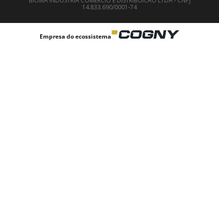
BIOMA INDUSTRIA COMERCIO E DISTRIBUICAO LTDA - CNPJ
14.833.690/0001-74
Empresa do ecossistema