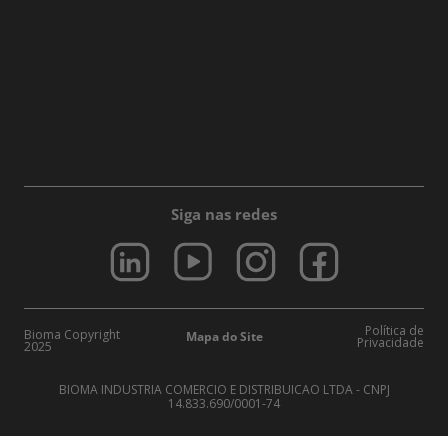
Siga nas redes
Política de
Bioma Copyright
Mapa do Site
Privacidade
2025
BIOMA INDUSTRIA COMERCIO E DISTRIBUICAO LTDA - CNPJ
14.833.690/0001-74