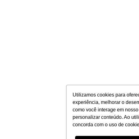
Utilizamos cookies para ofere
Utilizamos cookies para ofere
experiência, melhorar o dese
experiência, melhorar o dese
como você interage em nosso 
como você interage em nosso 
personalizar conteúdo. Ao utili
personalizar conteúdo. Ao utili
concorda com o uso de cookie
concorda com o uso de cookie