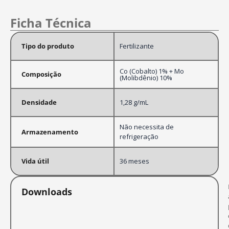
Ficha Técnica
Tipo do produto
Fertilizante
Co (Cobalto) 1% + Mo
Composição
(Molibdênio) 10%
Densidade
1,28 g/mL
Não necessita de
Armazenamento
refrigeração
Vida útil
36 meses
Downloads