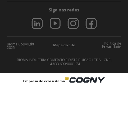
Siga nas redes
Política de
Bioma Copyright
Mapa do Site
Privacidade
2025
BIOMA INDUSTRIA COMERCIO E DISTRIBUICAO LTDA - CNPJ
14.833.690/0001-74
Empresa do ecossistema