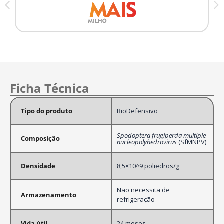
Ficha Técnica
Tipo do produto
BioDefensivo
Spodoptera frugiperda multiple
Composição
nucleopolyhedrovirus
(SfMNPV)
Densidade
8,5×10^9 poliedros/g
Não necessita de
Armazenamento
refrigeração
Vida útil
24 meses