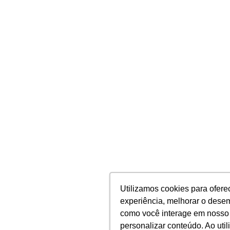
Utilizamos cookies para ofere
Utilizamos cookies para ofere
experiência, melhorar o dese
experiência, melhorar o dese
como você interage em nosso 
como você interage em nosso 
personalizar conteúdo. Ao utili
personalizar conteúdo. Ao utili